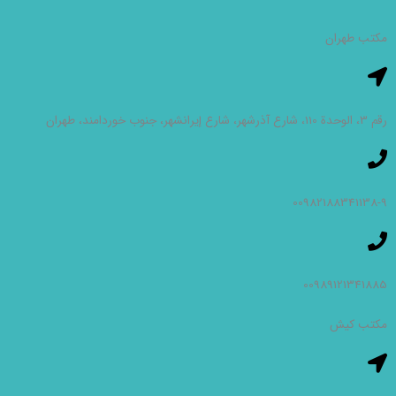
مکتب طهران
رقم 3، الوحدة 110، شارع آذرشهر، شارع إيرانشهر، جنوب خوردامند، طهران
00982188341138-9
00989121341885
مکتب کیش