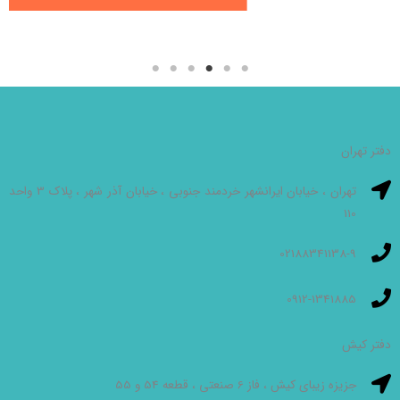
دفتر تهران
تهران ، خیابان ایرانشهر خردمند جنوبی ، خیابان آذر شهر ، پلاک 3 واحد
110
02188341138-9
0912-1341885
دفتر کیش
جزیزه زیبای کیش ، فاز 6 صنعتی ، قطعه 54 و 55