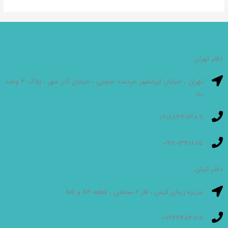
دفتر تهران
تهران ، خیابان ایرانشهر خردمند جنوبی ، خیابان آذر شهر ، پلاک 3 واحد
110
02188341138-9
0912-1341885
دفتر کیش
جزیزه زیبای کیش ، فاز 6 صنعتی ، قطعه 54 و 55
07644454125