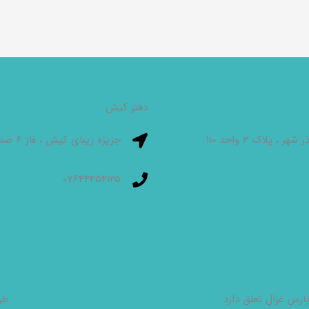
دفتر کیش
 پلاک 3 واحد 110
جزیزه زیبای کیش ، فاز 6 صنعتی ، قطعه 54 و 55
07644454125
رس غزال تعلق دارد.
طر