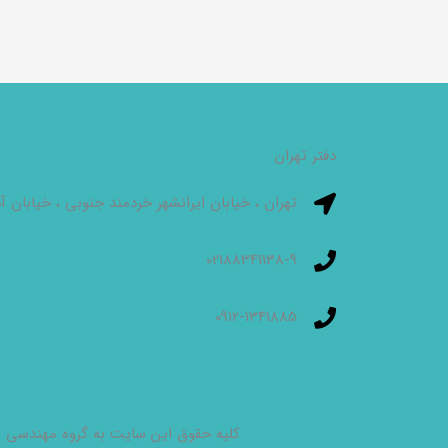
دفتر تهران
تهران ، خیابان ایرانشهر خردمند جنوبی ، خیابان آذر شهر ،
02188341138-9
0912-1341885
کلیه حقوق این سایت به گروه مهندسی پا