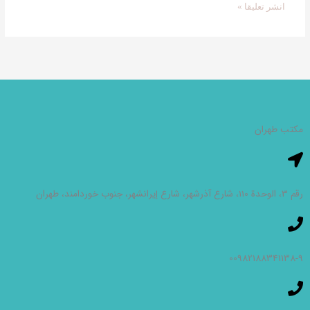
مکتب طهران
رقم 3، الوحدة 110، شارع آذرشهر، شارع إيرانشهر، جنوب خوردامند، طهران
00982188341138-9