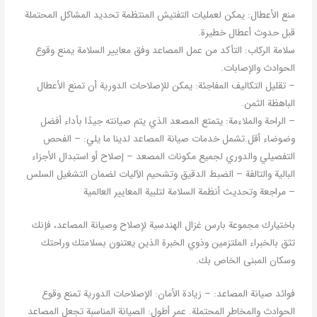
منع الأعطال: يمكن لعمليات التفتيش المنتظمة تحديد المشاكل المحتملة
قبل حدوث أعطال خطيرة.
سلامة الركاب: التأكد من عمل المصاعد وفق معايير السلامة يمنع وقوع
الحوادث والإصابات.
– تقليل التكاليف المفاجئة: يمكن للإصلاحات الدورية أن تمنع الأعطال
الباهظة الثمن.
– الراحة والملاءمة: يتمتع المصعد الذي يتم صيانته جيدًا بأداء أفضل
وضوضاء أقل.تشمل خدمات صيانة المصاعد لدينا ما يلي: – الفحص
التفصيلي والدوري لجميع مكونات المصعد – إصلاح أو استبدال الأجزاء
البالية والتالفة – الضبط الدقيق وتشحيم الآليات لضمان التشغيل السلس
– مراجعة وتحديث أنظمة السلامة لتلبية المعايير العالمية
باختيارك مجموعة بارس غزال الهندسية لإصلاح وصيانة المصاعد، فإنك
تثق بالخبراء الملتزمين وذوي الخبرة الذين يعتنون بسلامتك وراحتك
وسكان المبنى الخاص بك.
فوائد صيانة المصاعد: – زيادة الأمان: الإصلاحات الدورية تمنع وقوع
الحوادث والمخاطر المحتملة. عمر أطول: الصيانة المناسبة تجعل المصاعد